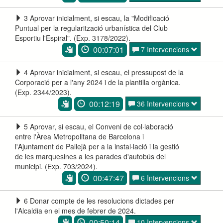
3 Aprovar inicialment, si escau, la "Modificació
Puntual per la regularització urbanística del Club
Esportiu l'Espiral". (Exp. 3178/2022).
00:07:01
7 Intervencions
4 Aprovar inicialment, si escau, el pressupost de la
Corporació per a l'any 2024 i de la plantilla orgànica.
(Exp. 2344/2023).
00:12:19
36 Intervencions
5 Aprovar, si escau, el Conveni de col·laboració
entre l'Àrea Metropolitana de Barcelona i
l'Ajuntament de Pallejà per a la instal·lació i la gestió
de les marquesines a les parades d'autobús del
municipi. (Exp. 703/2024).
00:47:47
6 Intervencions
6 Donar compte de les resolucions dictades per
l'Alcaldia en el mes de febrer de 2024.
00:50:14
10 Intervencions