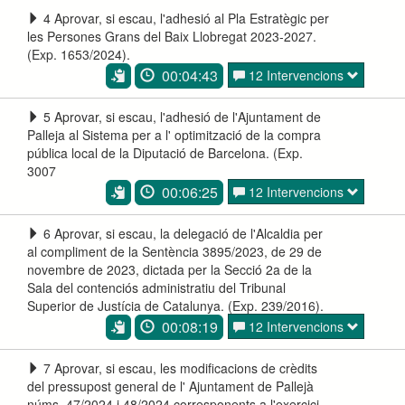
4 Aprovar, si escau, l'adhesió al Pla Estratègic per
les Persones Grans del Baix Llobregat 2023-2027.
(Exp. 1653/2024).
00:04:43
12 Intervencions
5 Aprovar, si escau, l'adhesió de l'Ajuntament de
Palleja al Sistema per a l' optimització de la compra
pública local de la Diputació de Barcelona. (Exp.
3007
00:06:25
12 Intervencions
6 Aprovar, si escau, la delegació de l'Alcaldia per
al compliment de la Sentència 3895/2023, de 29 de
novembre de 2023, dictada per la Secció 2a de la
Sala del contenciós administratiu del Tribunal
Superior de Justícia de Catalunya. (Exp. 239/2016).
00:08:19
12 Intervencions
7 Aprovar, si escau, les modificacions de crèdits
del pressupost general de l' Ajuntament de Pallejà
núms. 47/2024 i 48/2024 corresponents a l'exercici